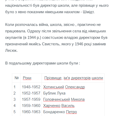
національності був директор школи, але прізвище у нього
було з явно показним німецьким нахилом - Шмідт.
Коли розпочалась війна, школа, звісно , практично не
працювала. Одразу після звільнення села від німецьких
окупантів (в 1944 р.) совєтською владою директором був
призначений якийсь Свистель, якого у 1946 році замінив
Лесюк.
В подальшому директорами школи були :