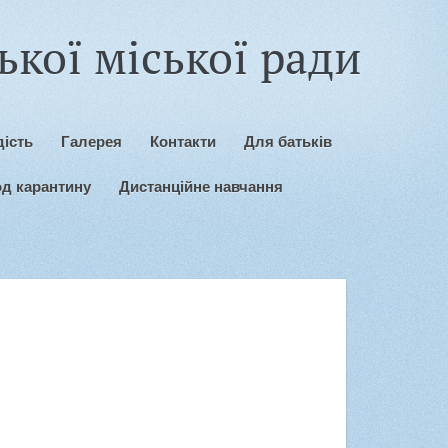
кої міської ради
ість
Галерея
Контакти
Для батьків
од карантину
Дистанційне навчання