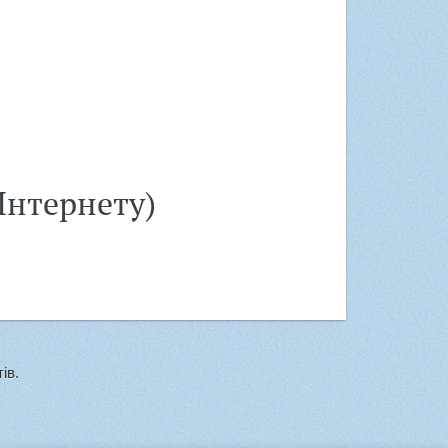
 Інтернету)
ів.