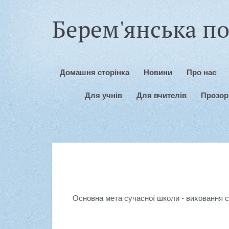
Берем'янська по
Домашня сторінка
Новини
Про нас
Для учнів
Для вчителів
Прозорі
Основна мета сучасної школи - виховання с