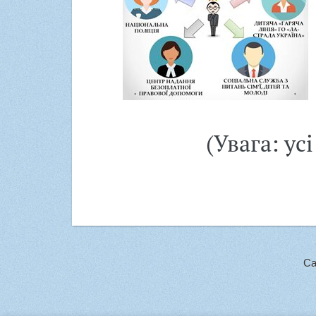
(Увага: ус
Са