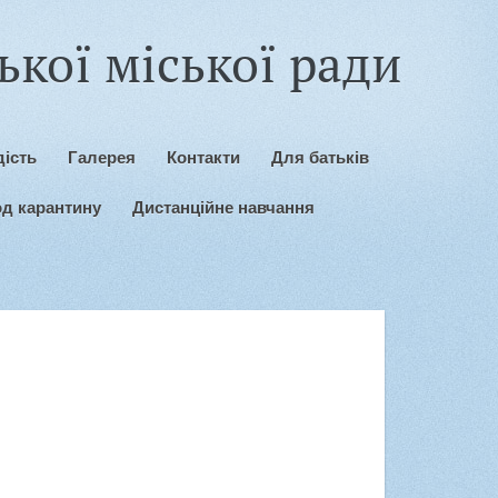
кої міської ради
ість
Галерея
Контакти
Для батьків
од карантину
Дистанційне навчання