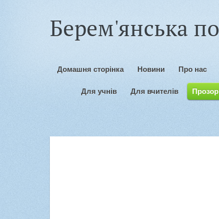
Берем'янська по
Домашня сторінка
Новини
Про нас
Для учнів
Для вчителів
Прозорі